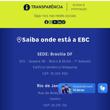
Acesso à
TRANSPARÊNCIA
Informação
Siga-nos nas redes sociais
Saiba onde está a EBC
SEDE: Brasília DF
SCS - Quadra 08 - Bloco B 50/60 - 1º Subsolo
Edifício Venâncio Shopping
CEP: 70.333-900
Rio de Janeiro RJ
Rua da Relação, nº 18
Centro
CEP: 20.231-110