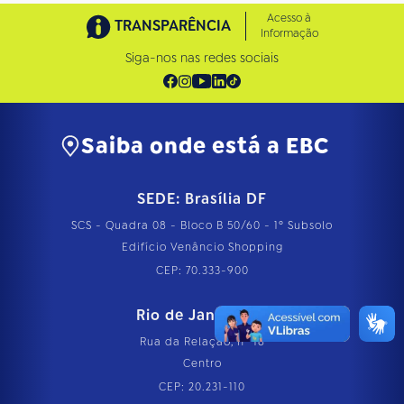
Acesso à
TRANSPARÊNCIA
Informação
Siga-nos nas redes sociais
Saiba onde está a EBC
SEDE: Brasília DF
SCS - Quadra 08 - Bloco B 50/60 - 1º Subsolo
Edifício Venâncio Shopping
CEP: 70.333-900
Rio de Janeiro RJ
Rua da Relação, nº 18
Centro
CEP: 20.231-110