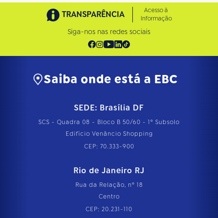
Acesso à
TRANSPARÊNCIA
Informação
Siga-nos nas redes sociais
Saiba onde está a EBC
SEDE: Brasília DF
SCS - Quadra 08 - Bloco B 50/60 - 1º Subsolo
Edifício Venâncio Shopping
CEP: 70.333-900
Rio de Janeiro RJ
Rua da Relação, nº 18
Centro
CEP: 20.231-110