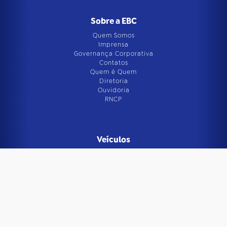
Sobre a EBC
Quem Somos
Imprensa
Governança Corporativa
Contatos
Quem é Quem
Diretoria
Ouvidoria
RNCP
Veículos
Agência Brasil
Rádio Nacional
Rádio MEC
Radioagência Nacional
TV Brasil
TV Brasil Internacional