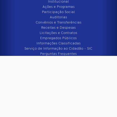
Institucional
Ações e Programas
Participação Social
Auditorias
Convênios e Transferências
Receitas e Despesas
Licitações e Contratos
Empregados Públicos
Informações Classificadas
Serviço de Informação ao Cidadão - SIC
Perguntas Frequentes
Dados Abertos
Sanções Administrativas
Perguntas Frequentes
Ferramentas e Aspectos Tecnológicos
Outras Informações
Sobre a EBC
Quem Somos
Imprensa