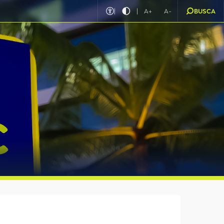
|
|
A+
A-
BUSCA