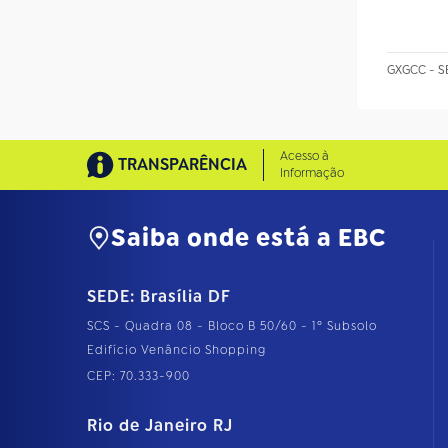
GXGCC - S
Acesso à
TRANSPARÊNCIA
Informação
Saiba onde está a EBC
SEDE: Brasília DF
SCS - Quadra 08 - Bloco B 50/60 - 1º Subsolo
Edifício Venâncio Shopping
CEP: 70.333-900
Rio de Janeiro RJ