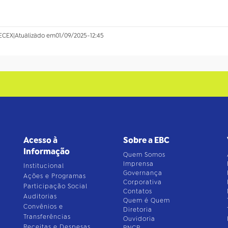
ECEX
|
Atualizado em
01/09/2025
-
12:45
Acesso à
Sobre a EBC
Informação
Quem Somos
Imprensa
Institucional
Governança
Ações e Programas
Corporativa
Participação Social
Contatos
Auditorias
Quem é Quem
Convênios e
Diretoria
Transferências
Ouvidoria
Receitas e Despesas