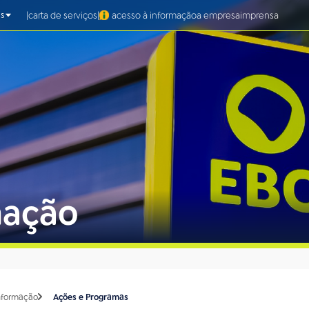
|
|
carta de serviços
acesso à informação
a empresa
imprensa
s
mação
Informação
Ações e Programas