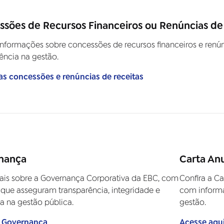
sões de Recursos Financeiros ou Renúncias de
nformações sobre concessões de recursos financeiros e renún
ência na gestão.
as concessões e renúncias de receitas
nança
Carta An
ais sobre a Governança Corporativa da EBC, com
Confira a C
 que asseguram transparência, integridade e
com informaç
ia na gestão pública.
gestão.
 Governança
Acesse aqui