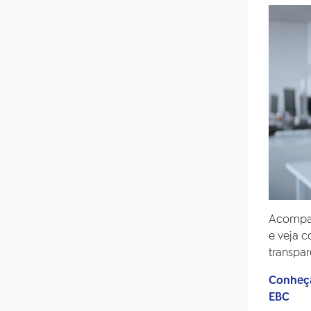
Acompan
e veja 
transpar
Conheça
EBC