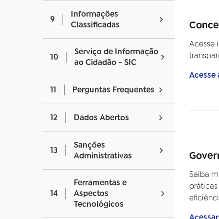
Informações
9
Conces
Classificadas
Acesse i
Serviço de Informação
transpar
10
ao Cidadão - SIC
Acesse 
11
Perguntas Frequentes
12
Dados Abertos
Sanções
13
Gover
Administrativas
Saiba m
Ferramentas e
práticas
14
Aspectos
eficiênc
Tecnológicos
Acessar