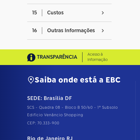
15
Custos
16
Outras Informações
Acesso à
TRANSPARÊNCIA
Informação
Saiba onde está a EBC
SEDE: Brasília DF
SCS - Quadra 08 - Bloco B 50/60 - 1º Subsolo
Edifício Venâncio Shopping
CEP: 70.333-900
Rio de Janeiro RJ