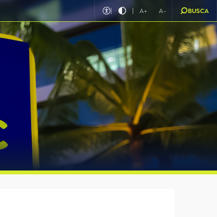
|
|
A+
A-
BUSCA