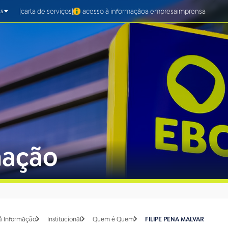
|
|
carta de serviços
acesso à informação
a empresa
imprensa
s
mação
à Informação
Institucional
Quem é Quem
FILIPE PENA MALVAR