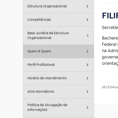
Estrutura Organizacional
FIL
Competências
Secretá
Base Jurídica da Estrutura
Bacharel
Organizacional
Federal
na Admi
Quem é Quem
governa
orientaç
Perfil Profissional
Horário de Atendimento
SECEX
|
Atu
Atos Normativos
Política de Divulgação de
Informações