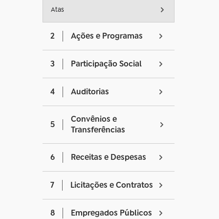
Atas
2
Ações e Programas
3
Participação Social
4
Auditorias
Convênios e
5
Transferências
6
Receitas e Despesas
7
Licitações e Contratos
8
Empregados Públicos