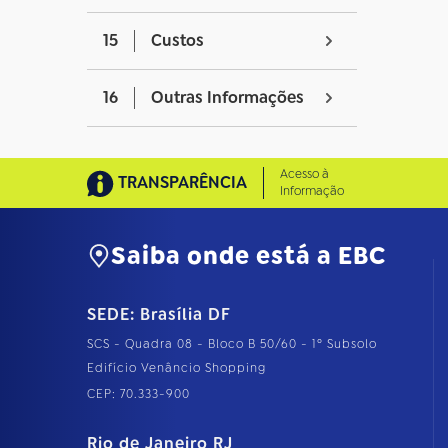
15
Custos
16
Outras Informações
Acesso à
TRANSPARÊNCIA
Informação
Saiba onde está a EBC
SEDE: Brasília DF
SCS - Quadra 08 - Bloco B 50/60 - 1º Subsolo
Edifício Venâncio Shopping
CEP: 70.333-900
Rio de Janeiro RJ