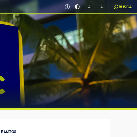
|
|
A+
A-
BUSCA
 E MATOS