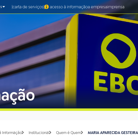
|
|
carta de serviços
acesso à informação
a empresa
imprensa
s
mação
à Informação
Institucional
Quem é Quem
MARIA APARECIDA GESTEIRA