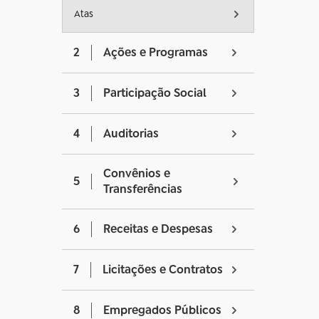
Atas
2
Ações e Programas
3
Participação Social
4
Auditorias
Convênios e
5
Transferências
6
Receitas e Despesas
7
Licitações e Contratos
8
Empregados Públicos