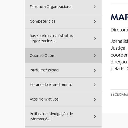
Estrutura Organizacional
MAR
Competências
Diretor
Base Jurídica da Estrutura
Jornali
Organizacional
Justiça.
coorden
Quem é Quem
direção
pela PU
Perfil Profissional
Horário de Atendimento
SECEX
|
Atu
Atos Normativos
Política de Divulgação de
Informações