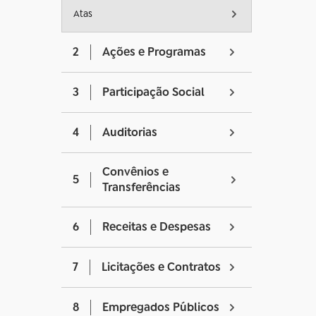
Atas
2
Ações e Programas
3
Participação Social
4
Auditorias
Convênios e
5
Transferências
6
Receitas e Despesas
7
Licitações e Contratos
8
Empregados Públicos