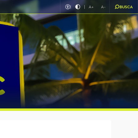
|
|
A+
A-
BUSCA