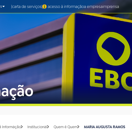
|
|
carta de serviços
acesso à informação
a empresa
imprensa
s
mação
à Informação
Institucional
Quem é Quem
MARIA AUGUSTA RAMOS