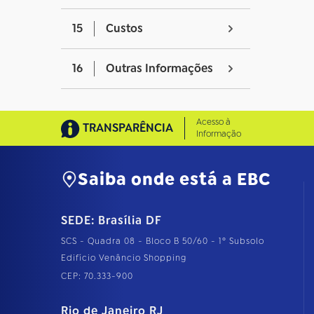
15
Custos
16
Outras Informações
Acesso à
TRANSPARÊNCIA
Informação
Saiba onde está a EBC
SEDE: Brasília DF
SCS - Quadra 08 - Bloco B 50/60 - 1º Subsolo
Edifício Venâncio Shopping
CEP: 70.333-900
Rio de Janeiro RJ