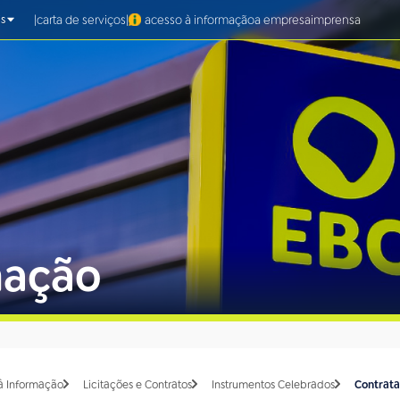
|
|
carta de serviços
acesso à informação
a empresa
imprensa
s
mação
à Informação
Licitações e Contratos
Instrumentos Celebrados
Contrat