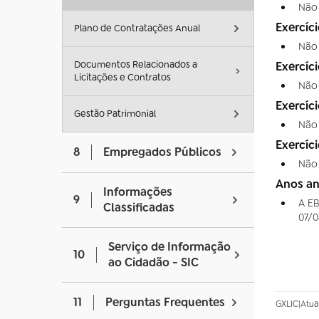
Não
Exercíc
Plano de Contratações Anual
Não
Documentos Relacionados a
Exercíc
Licitações e Contratos
Não
Exercíci
Gestão Patrimonial
Não
Exercíc
8
Empregados Públicos
Não
Anos an
Informações
9
A EB
Classificadas
07/0
Serviço de Informação
10
ao Cidadão - SIC
11
Perguntas Frequentes
GXLIC
|
Atua