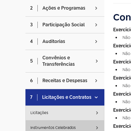
2
Ações e Programas
Con
3
Participação Social
Exercíc
Não
4
Auditorias
Exercíc
Não
Convênios e
5
Exercíc
Transferências
Não
Exercíc
6
Receitas e Despesas
Não
Exercíc
7
Licitações e Contratos
Não
Exercíc
Licitações
Não
Exercíc
Instrumentos Celebrados