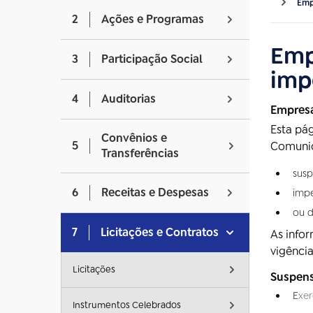
Emp
2
Ações e Programas
Emp
3
Participação Social
imp
4
Auditorias
Empresa
Esta pág
Convênios e
5
Comunic
Transferências
susp
6
Receitas e Despesas
impe
ou d
7
Licitações e Contratos
As info
vigência
Licitações
Suspens
E
xer
Instrumentos Celebrados