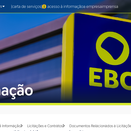
|
|
carta de serviços
acesso à informação
a empresa
imprensa
s
mação
à Informação
Licitações e Contratos
Documentos Relacionados a Licitaçõe