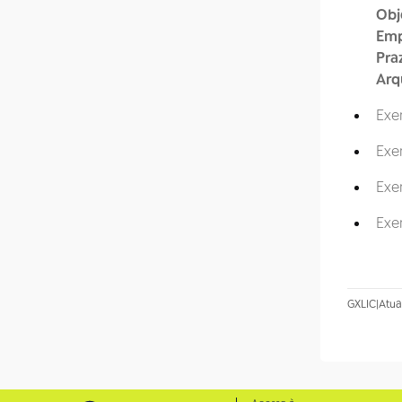
Obj
Emp
Pra
Arq
Exe
Exe
Exe
Exe
GXLIC
|
Atua