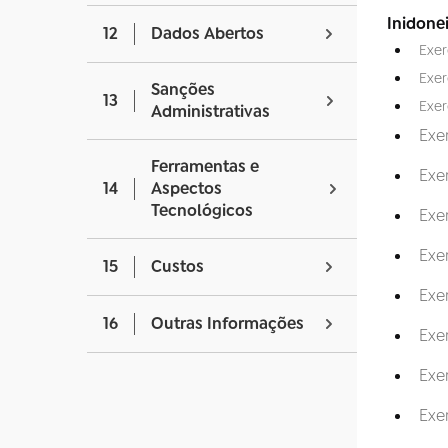
Inidone
12
Dados Abertos
Exer
Exer
Sanções
13
Exer
Administrativas
Exe
Ferramentas e
Exe
14
Aspectos
Tecnológicos
Exe
Exe
15
Custos
Exe
16
Outras Informações
Exe
Exe
Exe