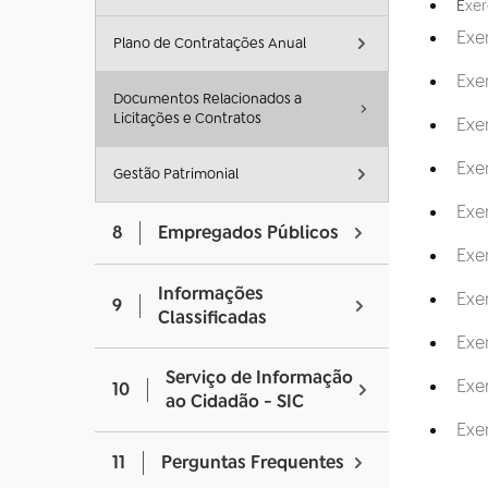
E
xer
Exe
Plano de Contratações Anual
Exe
Documentos Relacionados a
Licitações e Contratos
Exe
Exe
Gestão Patrimonial
Exe
8
Empregados Públicos
Exe
Informações
Exe
9
Classificadas
Exe
Serviço de Informação
Exe
10
ao Cidadão - SIC
Exe
11
Perguntas Frequentes