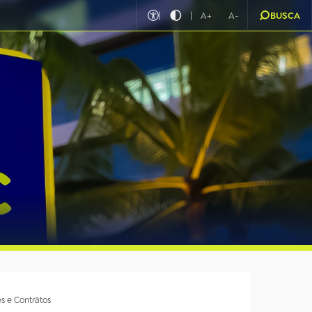
|
|
A+
A-
BUSCA
s e Contratos