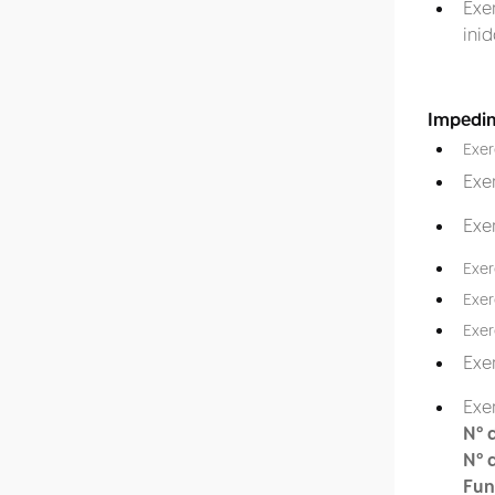
Exe
ini
Impedim
Exer
Exe
Exe
Exer
Exer
Exer
Exe
Exe
Nº 
Nº 
Fun