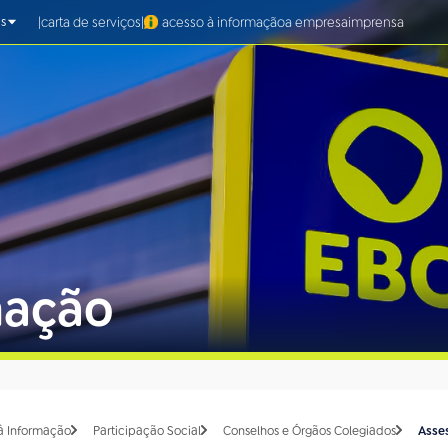
|
|
carta de serviços
acesso à informação
a empresa
imprensa
s
mação
à Informação
Participação Social
Conselhos e Órgãos Colegiados
Asses