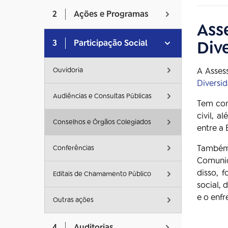
2
Ações e Programas
Asse
Div
3
Participação Social
Ouvidoria
A Asses
Diversi
Audiências e Consultas Públicas
Tem com
civil, 
Conselhos e Órgãos Colegiados
entre a 
Também 
Conferências
Comunic
disso, 
Editais de Chamamento Público
social, 
e o enfr
Outras ações
4
Auditorias