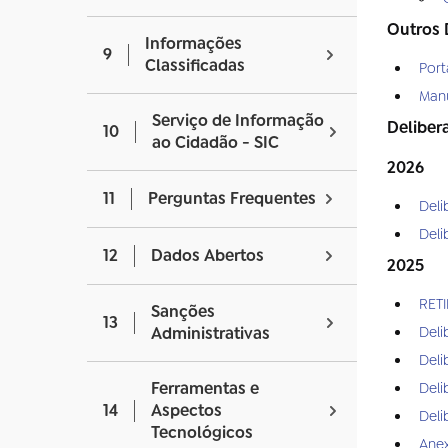
Outros
Informações
9
Classificadas
Port
Manu
Serviço de Informação
Deliber
10
ao Cidadão - SIC
2026
11
Perguntas Frequentes
Del
Deli
12
Dados Abertos
2025
RET
Sanções
13
Del
Administrativas
Deli
Ferramentas e
Deli
14
Aspectos
Deli
Tecnológicos
Anex