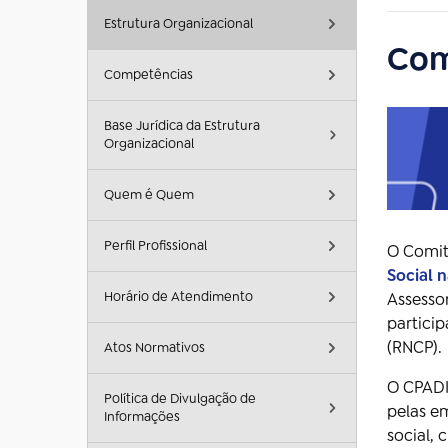
Estrutura Organizacional
Com
Competências
Base Jurídica da Estrutura
Organizacional
Quem é Quem
Perfil Profissional
O Comitê
Social 
Horário de Atendimento
Assessor
partici
(RNCP).
Atos Normativos
O CPADI
Política de Divulgação de
pelas e
Informações
social, 