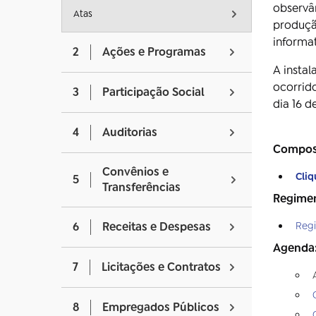
observân
Atas
produção
informa
2
Ações e Programas
A instal
ocorrid
3
Participação Social
dia 16 
4
Auditorias
Compos
Convênios e
Cliq
5
Transferências
Regimen
Regi
6
Receitas e Despesas
Agenda
7
Licitações e Contratos
8
Empregados Públicos