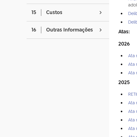
adol
15
Custos
Deli
Deli
16
Outras Informações
Atas:
2026
Ata 
Ata 
Ata 
2025
RET
Ata 
Ata 
Ata 
Ata 
Ata 