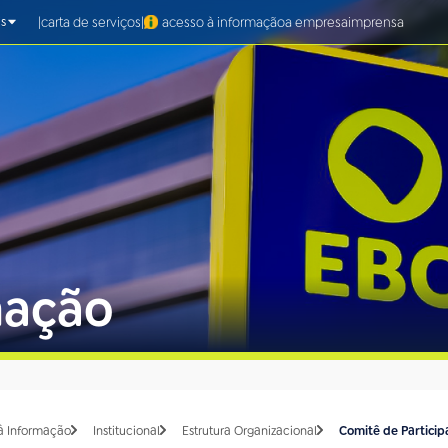
|
|
carta de serviços
acesso à informação
a empresa
imprensa
s
mação
à Informação
Institucional
Estrutura Organizacional
Comitê de Particip